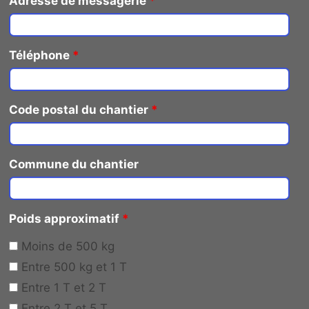
Adresse de messagerie
*
Téléphone
*
Code postal du chantier
*
Commune du chantier
Poids approximatif
*
Moins de 500 kg
Entre 500 kg et 1 T
Entre 1 T et 2 T
Entre 2 T et 5 T