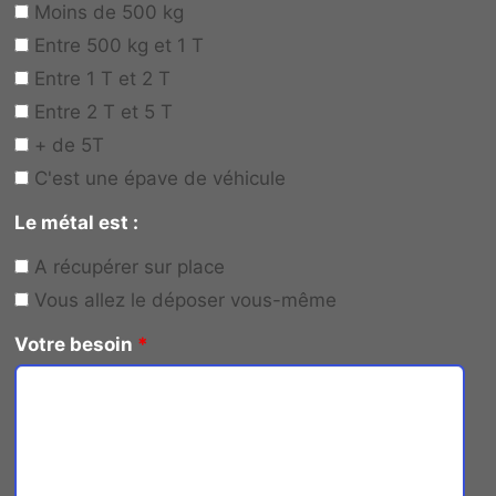
Moins de 500 kg
Entre 500 kg et 1 T
Entre 1 T et 2 T
Entre 2 T et 5 T
+ de 5T
C'est une épave de véhicule
Le métal est :
A récupérer sur place
Vous allez le déposer vous-même
Votre besoin
*