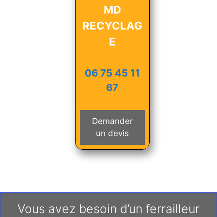
MD
RECYCLAG
E
06 75 45 11
67
Demander
un devis
Vous avez besoin d’un ferrailleur