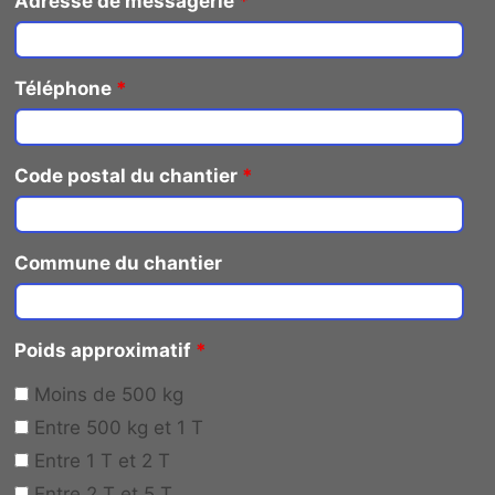
Adresse de messagerie
*
Téléphone
*
Code postal du chantier
*
Commune du chantier
Poids approximatif
*
Moins de 500 kg
Entre 500 kg et 1 T
Entre 1 T et 2 T
Entre 2 T et 5 T