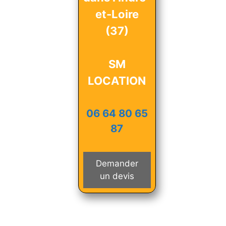
et-Loire
(37)
SM
LOCATION
06 64 80 65
87
Demander
un devis