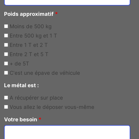
Poids approximatif
*
Moins de 500 kg
Entre 500 kg et 1 T
Entre 1 T et 2 T
Entre 2 T et 5 T
+ de 5T
C'est une épave de véhicule
Le métal est :
A récupérer sur place
Vous allez le déposer vous-même
Votre besoin
*