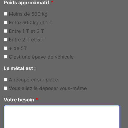
Poids approximatif
*
Moins de 500 kg
Entre 500 kg et 1 T
Entre 1 T et 2 T
Entre 2 T et 5 T
+ de 5T
C'est une épave de véhicule
Le métal est :
A récupérer sur place
Vous allez le déposer vous-même
Votre besoin
*