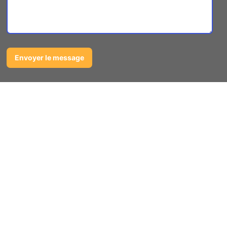
Un expert du débarras de ferrailles
à Les costes-gozon
Notre
entreprise sélectionnée d’enlèvement
de ferraille et de métaux à Les costes-gozon
est spécialisée dans la récupération et le