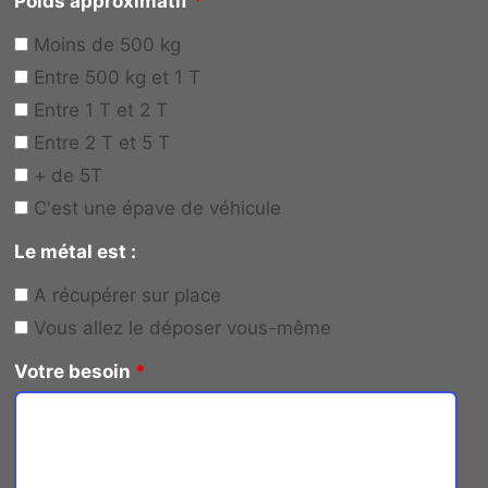
Poids approximatif
*
Moins de 500 kg
Entre 500 kg et 1 T
Entre 1 T et 2 T
Entre 2 T et 5 T
+ de 5T
C'est une épave de véhicule
Le métal est :
A récupérer sur place
Vous allez le déposer vous-même
Votre besoin
*