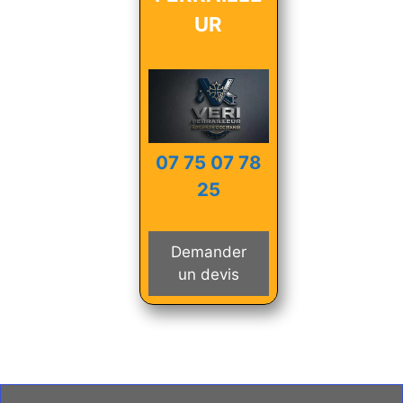
UR
07 75 07 78
25
Demander
un devis