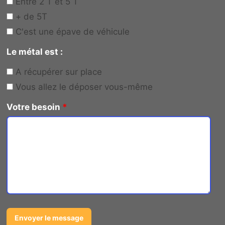
Entre 2 T et 5 T
+ de 5T
C'est une épave de véhicule
Le métal est :
A récupérer sur place
Vous allez le déposer vous-même
Votre besoin
*