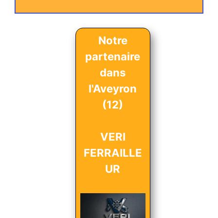
Notre
partenaire
dans
l'Aveyron
(12)
VERI
FERRAILLE
UR