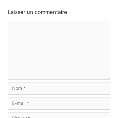
Laisser un commentaire
Commentaire
Nom
E-
mail
Site