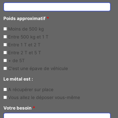
Poids approximatif
*
Moins de 500 kg
Entre 500 kg et 1 T
Entre 1 T et 2 T
Entre 2 T et 5 T
+ de 5T
C'est une épave de véhicule
Le métal est :
A récupérer sur place
Vous allez le déposer vous-même
Votre besoin
*