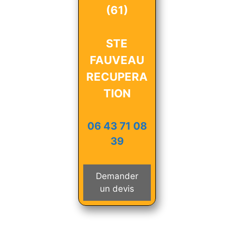
(61)
STE
FAUVEAU
RECUPERA
TION
06 43 71 08
39
Demander
un devis