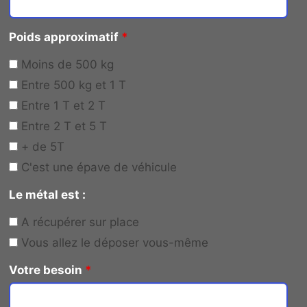
Poids approximatif
*
Moins de 500 kg
Entre 500 kg et 1 T
Entre 1 T et 2 T
Entre 2 T et 5 T
+ de 5T
C'est une épave de véhicule
Le métal est :
A récupérer sur place
Vous allez le déposer vous-même
Votre besoin
*