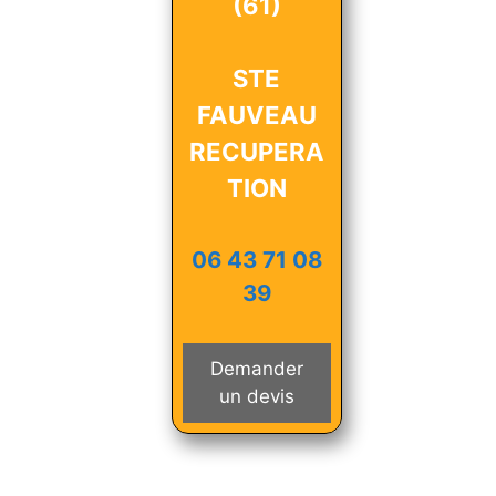
(61)
STE
FAUVEAU
RECUPERA
TION
06 43 71 08
39
Demander
un devis