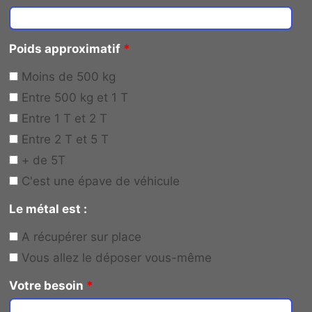
Poids approximatif
*
Moins de 500 kg
Entre 500 kg et 1 T
Entre 1 T et 2 T
Entre 2 T et 5 T
+ de 5T
C'est une épave de véhicule
Le métal est :
A récupérer sur place
Vous allez le déposer vous-même
Votre besoin
*