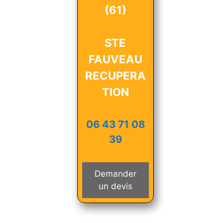
(61)
STE
FAUVEAU
RECUPERA
TION
06 43 71 08
39
Demander
un devis