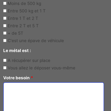
Moins de 500 kg
Entre 500 kg et 1 T
Entre 1 T et 2 T
Entre 2 T et 5 T
+ de 5T
C'est une épave de véhicule
Le métal est :
A récupérer sur place
Vous allez le déposer vous-même
Votre besoin
*