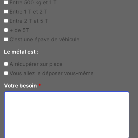
Entre 500 kg et 1 T
Entre 1 T et 2 T
Entre 2 T et 5 T
+ de 5T
C'est une épave de véhicule
Le métal est :
A récupérer sur place
Vous allez le déposer vous-même
Votre besoin
*