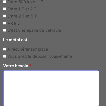
Entre 500 kg et 1 T
Entre 1 T et 2 T
Entre 2 T et 5 T
+ de 5T
C'est une épave de véhicule
Le métal est :
A récupérer sur place
Vous allez le déposer vous-même
Votre besoin
*