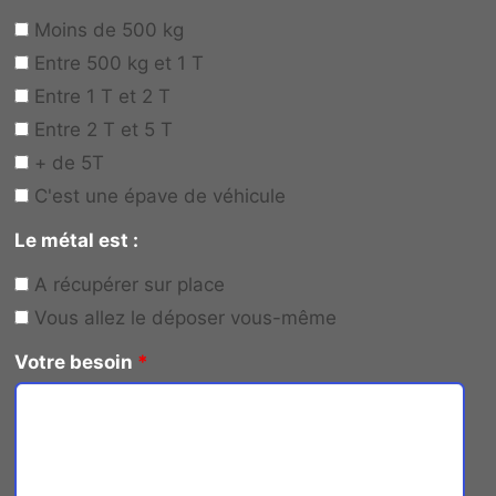
Moins de 500 kg
Entre 500 kg et 1 T
Entre 1 T et 2 T
Entre 2 T et 5 T
+ de 5T
C'est une épave de véhicule
Le métal est :
A récupérer sur place
Vous allez le déposer vous-même
Votre besoin
*