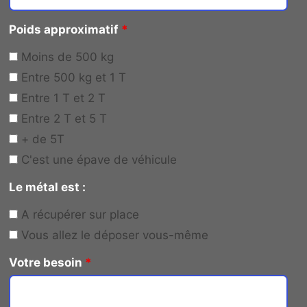
Poids approximatif
*
Moins de 500 kg
Entre 500 kg et 1 T
Entre 1 T et 2 T
Entre 2 T et 5 T
+ de 5T
C'est une épave de véhicule
Le métal est :
A récupérer sur place
Vous allez le déposer vous-même
Votre besoin
*