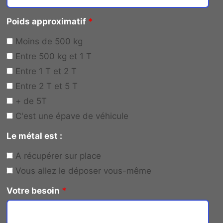
Poids approximatif
*
Moins de 500 kg
Entre 500 kg et 1 T
Entre 1 T et 2 T
Entre 2 T et 5 T
+ de 5T
C'est une épave de véhicule
Le métal est :
A récupérer sur place
Vous allez le déposer vous-même
Votre besoin
*