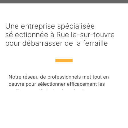
Une entreprise spécialisée
sélectionnée à Ruelle-sur-touvre
pour débarrasser de la ferraille
Notre réseau de professionnels met tout en
oeuvre pour sélectionner efficacement les
meilleurs sociétés de
récupération et
enlèvement gratuit de ferrailles à Ruelle-sur-
touvre
. Aussi, le partenaire que nous avons
choisi pour le
débarras de métaux et objets
métalliques à Ruelle-sur-touvre est une
entreprise expérimentée et rigoureuse
, testée