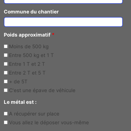
Commune du chantier
Poids approximatif
*
Moins de 500 kg
Entre 500 kg et 1 T
Entre 1 T et 2 T
Entre 2 T et 5 T
+ de 5T
C'est une épave de véhicule
Le métal est :
A récupérer sur place
Vous allez le déposer vous-même