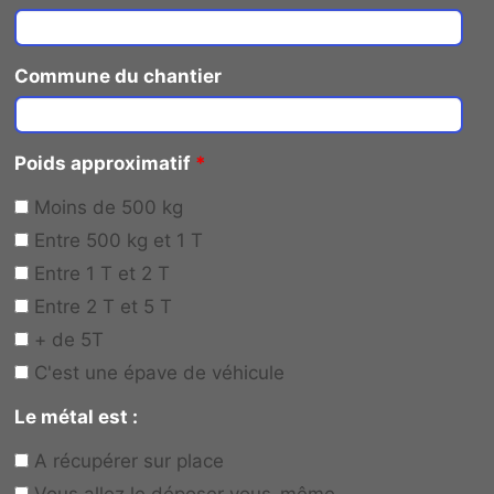
Commune du chantier
Poids approximatif
*
Moins de 500 kg
Entre 500 kg et 1 T
Entre 1 T et 2 T
Entre 2 T et 5 T
+ de 5T
C'est une épave de véhicule
Le métal est :
A récupérer sur place