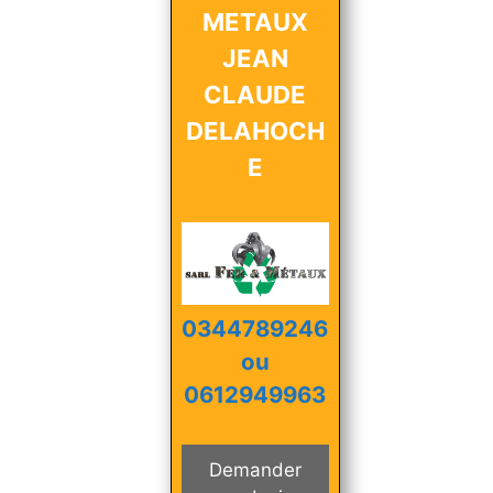
METAUX
JEAN
CLAUDE
DELAHOCH
E
0344789246
ou
0612949963
Demander