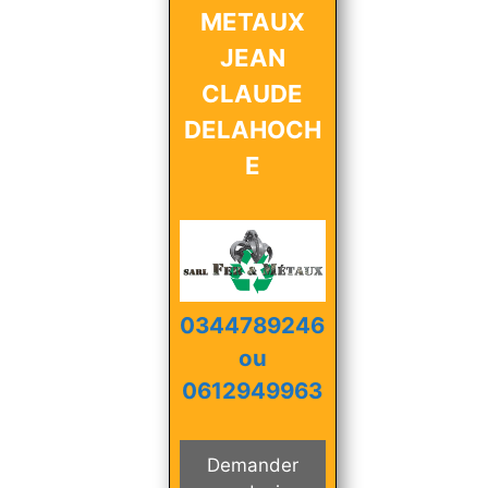
METAUX
JEAN
CLAUDE
DELAHOCH
E
0344789246
ou
0612949963
Demander