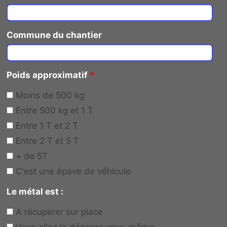
Commune du chantier
Poids approximatif
*
Moins de 500 kg
Entre 500 kg et 1 T
Entre 1 T et 2 T
Entre 2 T et 5 T
+ de 5T
C'est une épave de véhicule
Le métal est :
A récupérer sur place