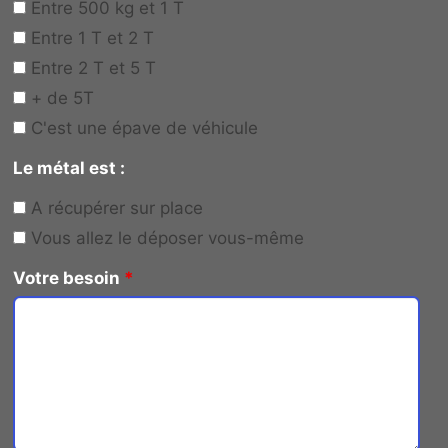
Entre 500 kg et 1 T
Entre 1 T et 2 T
Entre 2 T et 5 T
+ de 5T
C'est une épave de véhicule
Le métal est :
A récupérer sur place
Vous allez le déposer vous-même
Votre besoin
*