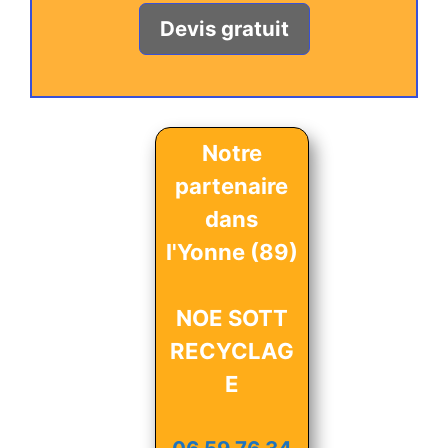
Devis gratuit
Notre
partenaire
dans
l'Yonne (89)
NOE SOTT
RECYCLAG
E