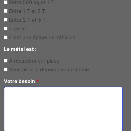
Entre 500 kg et 1 T
Entre 1 T et 2 T
Entre 2 T et 5 T
+ de 5T
C'est une épave de véhicule
Le métal est :
A récupérer sur place
Vous allez le déposer vous-même
Votre besoin
*