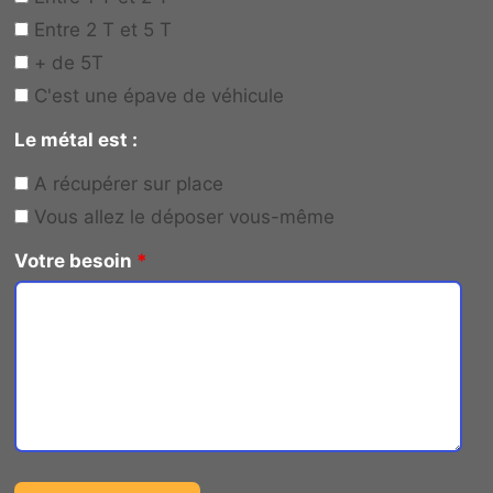
Entre 2 T et 5 T
+ de 5T
C'est une épave de véhicule
Le métal est :
A récupérer sur place
Vous allez le déposer vous-même
Votre besoin
*