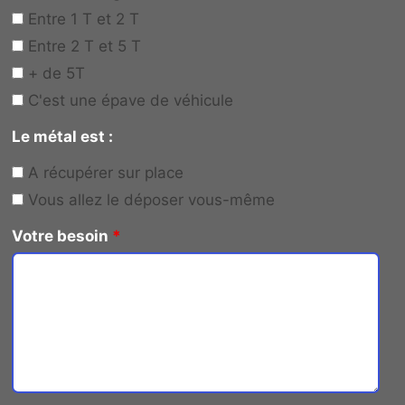
Entre 1 T et 2 T
Entre 2 T et 5 T
+ de 5T
C'est une épave de véhicule
Le métal est :
A récupérer sur place
Vous allez le déposer vous-même
Votre besoin
*