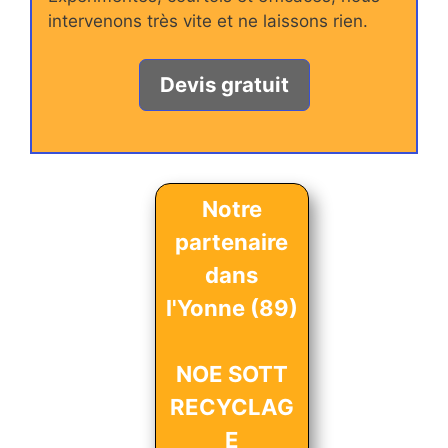
intervenons très vite et ne laissons rien.
Devis gratuit
Notre
partenaire
dans
l'Yonne (89)
NOE SOTT
RECYCLAG
E