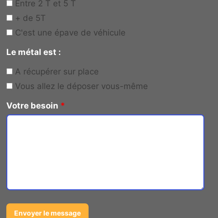
Entre 2 T et 5 T
+ de 5T
C'est une épave de véhicule
Le métal est :
A récupérer sur place
Vous allez le déposer vous-même
Votre besoin
*