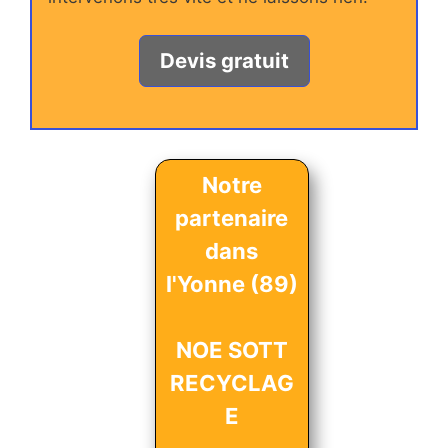
Devis gratuit
Notre
partenaire
dans
l'Yonne (89)
NOE SOTT
RECYCLAG
E