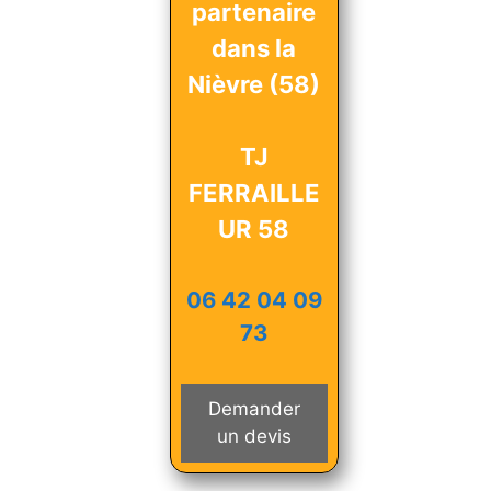
partenaire
dans la
Nièvre (58)
TJ
FERRAILLE
UR 58
06 42 04 09
73
Demander
un devis