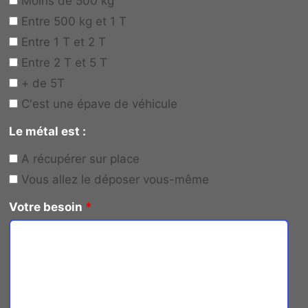
Moins de 500 kg
Entre 500 kg et 1 T
Entre 1 T et 2 T
Entre 2 T et 5 T
+ de 5T
C'est une épave de véhicule
Le métal est :
A récupérer sur place
Vous allez le déposer vous-même
Votre besoin
*