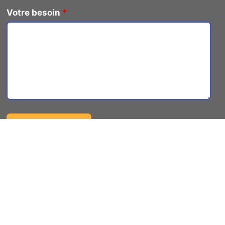
Votre besoin
*
Un spécialiste du débarras de
ferrailles sélectionné par notre
équipe à Pougues-les-eaux