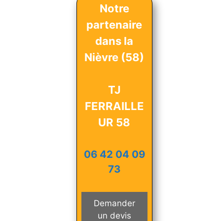
Notre
partenaire
dans la
Nièvre (58)
TJ
FERRAILLE
UR 58
06 42 04 09
73
Demander
un devis