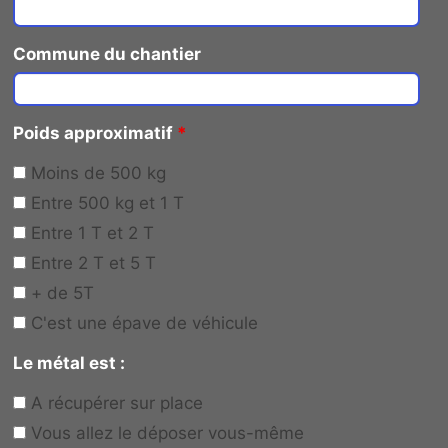
Commune du chantier
Poids approximatif
*
Moins de 500 kg
Entre 500 kg et 1 T
Entre 1 T et 2 T
Entre 2 T et 5 T
+ de 5T
C'est une épave de véhicule
Le métal est :
A récupérer sur place
Vous allez le déposer vous-même