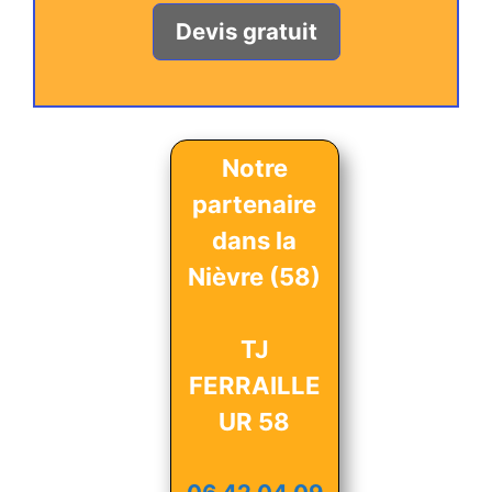
Devis gratuit
Notre
partenaire
dans la
Nièvre (58)
TJ
FERRAILLE
UR 58