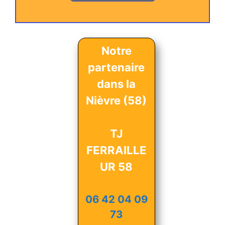
Notre
partenaire
dans la
Nièvre (58)
TJ
FERRAILLE
UR 58
06 42 04 09
73