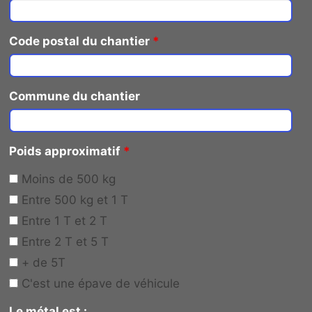
Code postal du chantier
*
Commune du chantier
Poids approximatif
*
Moins de 500 kg
Entre 500 kg et 1 T
Entre 1 T et 2 T
Entre 2 T et 5 T
+ de 5T
C'est une épave de véhicule
Le métal est :