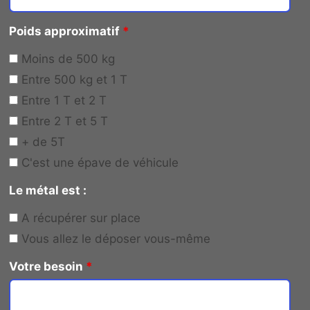
Poids approximatif
*
Moins de 500 kg
Entre 500 kg et 1 T
Entre 1 T et 2 T
Entre 2 T et 5 T
+ de 5T
C'est une épave de véhicule
Le métal est :
A récupérer sur place
Vous allez le déposer vous-même
Votre besoin
*