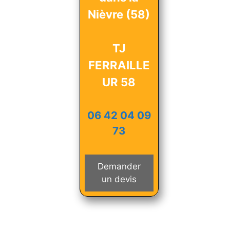
Nièvre (58)
TJ
FERRAILLE
UR 58
06 42 04 09
73
Demander
un devis