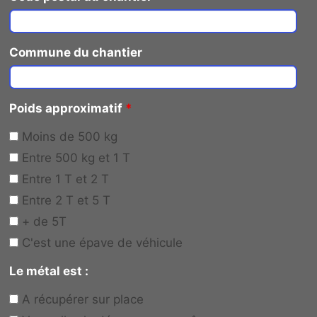
Commune du chantier
Poids approximatif
*
Moins de 500 kg
Entre 500 kg et 1 T
Entre 1 T et 2 T
Entre 2 T et 5 T
+ de 5T
C'est une épave de véhicule
Le métal est :
A récupérer sur place