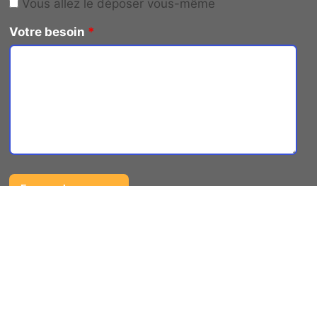
Vous allez le déposer vous-même
Votre besoin
*
Une entreprise de débarras de
ferrailles expérimentée à votre