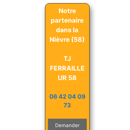
Notre
partenaire
dans la
Nièvre (58)
TJ
FERRAILLE
UR 58
06 42 04 09
73
Demander