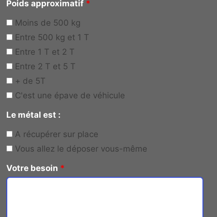
Poids approximatif
*
Moins de 500 kg
Entre 500 kg et 1 T
Entre 1 T et 2 T
Entre 2 T et 5 T
+ de 5T
C'est une épave de véhicule
Le métal est :
A récupérer sur place
Vous allez le déposer vous-même
Votre besoin
*