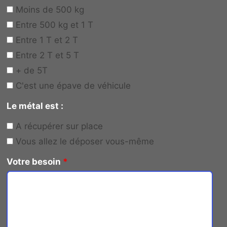
Moins de 500 kg
Entre 500 kg et 1 T
Entre 1 T et 2 T
Entre 2 T et 5 T
+ de 5T
C'est une épave de véhicule
Le métal est :
A récupérer sur place
Vous allez le déposer vous-même
Votre besoin
*