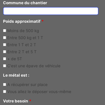
Commune du chantier
Poids approximatif
*
Moins de 500 kg
Entre 500 kg et 1 T
Entre 1 T et 2 T
Entre 2 T et 5 T
+ de 5T
C'est une épave de véhicule
Le métal est :
A récupérer sur place
Vous allez le déposer vous-même
Votre besoin
*