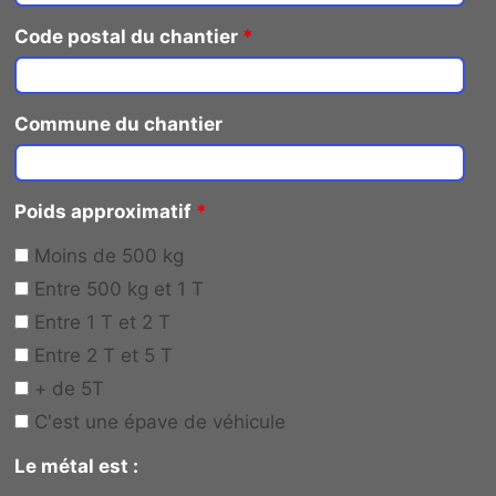
Code postal du chantier
*
Commune du chantier
Poids approximatif
*
Moins de 500 kg
Entre 500 kg et 1 T
Entre 1 T et 2 T
Entre 2 T et 5 T
+ de 5T
C'est une épave de véhicule
Le métal est :