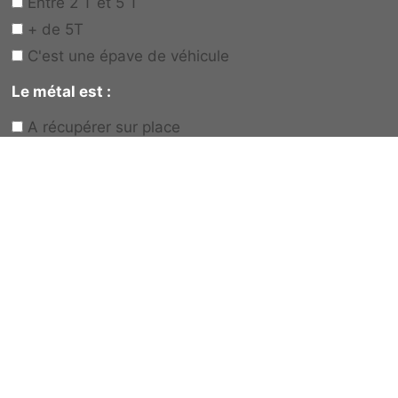
Entre 2 T et 5 T
+ de 5T
C'est une épave de véhicule
Le métal est :
A récupérer sur place
Vous allez le déposer vous-même
Votre besoin
*