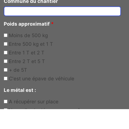
Commune du chantier
Poids approximatif
*
Moins de 500 kg
Entre 500 kg et 1 T
Entre 1 T et 2 T
Entre 2 T et 5 T
+ de 5T
C'est une épave de véhicule
Le métal est :
A récupérer sur place
Vous allez le déposer vous-même
Votre besoin
*