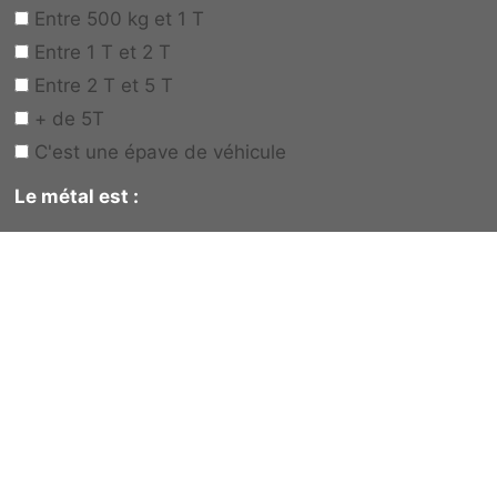
Entre 500 kg et 1 T
Entre 1 T et 2 T
Entre 2 T et 5 T
+ de 5T
C'est une épave de véhicule
Le métal est :
A récupérer sur place
Vous allez le déposer vous-même
Votre besoin
*