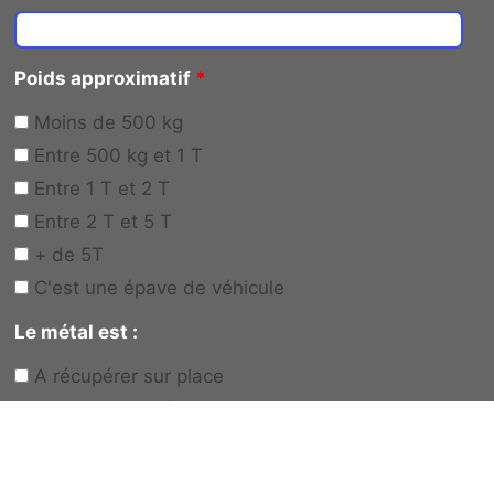
Poids approximatif
*
Moins de 500 kg
Entre 500 kg et 1 T
Entre 1 T et 2 T
Entre 2 T et 5 T
+ de 5T
C'est une épave de véhicule
Le métal est :
A récupérer sur place
Vous allez le déposer vous-même
Votre besoin
*