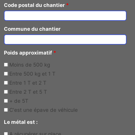
Code postal du chantier
*
Commune du chantier
Poids approximatif
*
Moins de 500 kg
Entre 500 kg et 1 T
Entre 1 T et 2 T
Entre 2 T et 5 T
+ de 5T
C'est une épave de véhicule
Le métal est :
A récupérer sur place