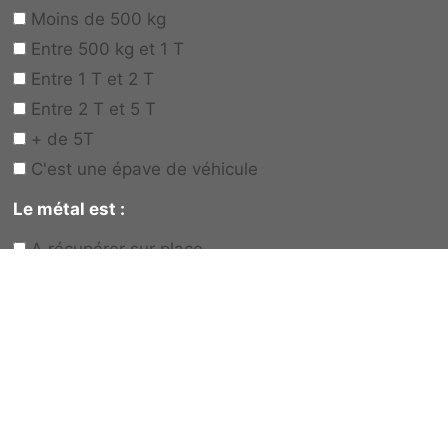
Moins de 500 kg
Entre 500 kg et 1 T
Entre 1 T et 2 T
Entre 2 T et 5 T
+ de 5T
C'est une épave de véhicule
Le métal est :
A récupérer sur place
Vous allez le déposer vous-même
Votre besoin
*