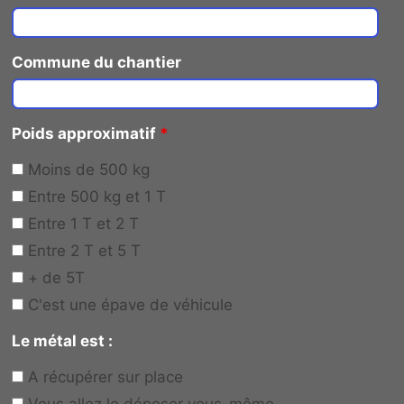
Commune du chantier
Poids approximatif
*
Moins de 500 kg
Entre 500 kg et 1 T
Entre 1 T et 2 T
Entre 2 T et 5 T
+ de 5T
C'est une épave de véhicule
Le métal est :
A récupérer sur place