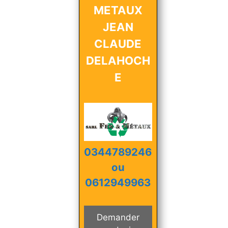
METAUX
JEAN
CLAUDE
DELAHOCH
E
0344789246
ou
0612949963
Demander