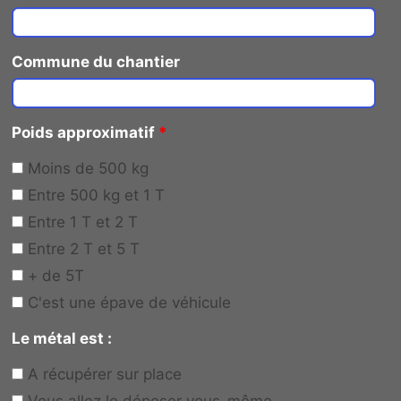
Commune du chantier
Poids approximatif
*
Moins de 500 kg
Entre 500 kg et 1 T
Entre 1 T et 2 T
Entre 2 T et 5 T
+ de 5T
C'est une épave de véhicule
Le métal est :
A récupérer sur place