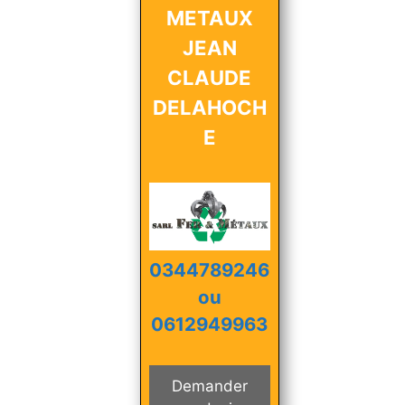
METAUX
JEAN
CLAUDE
DELAHOCH
E
0344789246
ou
0612949963
Demander