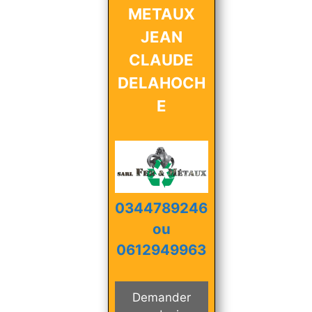
METAUX
JEAN
CLAUDE
DELAHOCH
E
0344789246
ou
0612949963
Demander