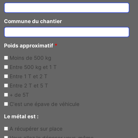
Commune du chantier
Poids approximatif
*
Moins de 500 kg
Entre 500 kg et 1 T
Entre 1 T et 2 T
Entre 2 T et 5 T
+ de 5T
C'est une épave de véhicule
Le métal est :
A récupérer sur place