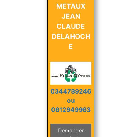
METAUX
JEAN
CLAUDE
DELAHOCH
E
0344789246
ou
0612949963
Demander