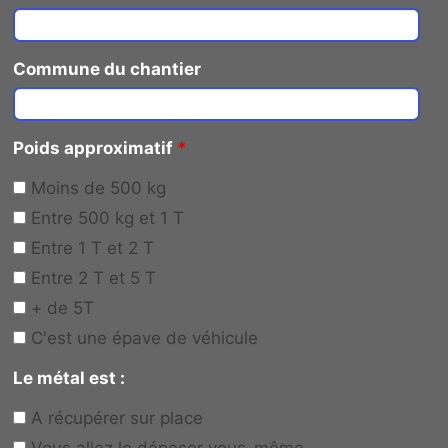
Commune du chantier
Poids approximatif
*
Moins de 500 kg
Entre 500 kg et 1 T
Entre 1 T et 2 T
Entre 2 T et 5 T
+ de 5T
C'est une épave de véhicule
Le métal est :
A récupérer sur place