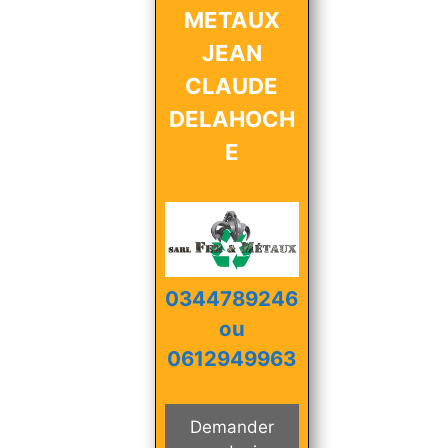
METAUX
JEAN
CLAUDE
DELAHOCH
E
0344789246
ou
0612949963
Demander