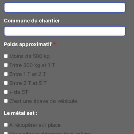
Commune du chantier
Poids approximatif
*
Moins de 500 kg
Entre 500 kg et 1 T
Entre 1 T et 2 T
Entre 2 T et 5 T
+ de 5T
C'est une épave de véhicule
Le métal est :
A récupérer sur place